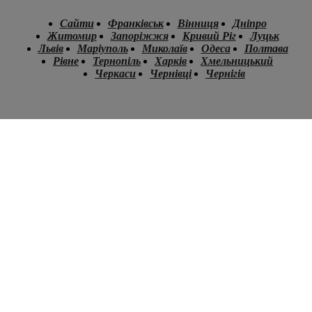
Сайти
Франківськ
Вінниця
Дніпро
Житомир
Запоріжжя
Кривий Ріг
Луцьк
Львів
Маріуполь
Миколаїв
Одеса
Полтава
Рівне
Тернопіль
Харків
Хмельницький
Черкаси
Чернівці
Чернігів
.
.
.