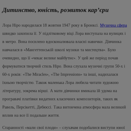
Дитинство, юність, розвиток кар’єри
Лора Ніро народилася 18 жовтня 1947 року в Бронксі.
Музична сфера
швидко захопила її. У підлітковому віці Лора виступала на вулицях і
в метро. Вона посилено вдосконалювала власні навички. Дівчинка
навчалася в «Мангеттенській школі музики та мистецтва». Було
очевидно, що її «чекає велике майбутнє». У цей же період почав
формуватися творчий стиль Ніро. Вона слухала музичні групи 50-х і
60-х років: «The Miracles», «The Impressions» та інші, надихалася
їхньою творчістю. Також маленька Лора любила читати художню
літературу, зокрема вірші. А мати дівчинки вмикала їй удома на
програвачі платівки видатних класичних композиторів, таких як
Равель, Персікетті, Дебюссі. Така витончена атмосфера мала великий
вплив на все її подальше життя.
Старанності «мали свої плоди» – слухачам подобалися виступи юної