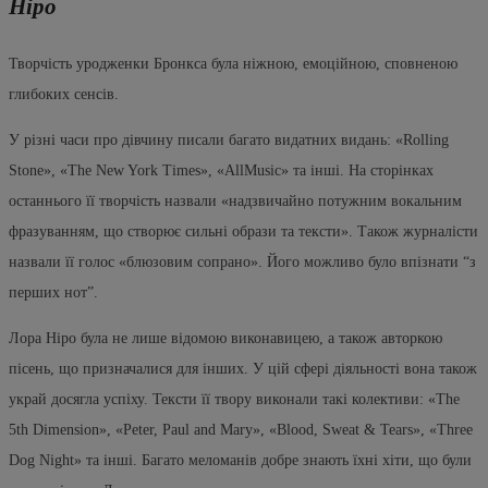
Ніро
Творчість уродженки Бронкса була ніжною, емоційною, сповненою
глибоких сенсів.
У різні часи про дівчину писали багато видатних видань: «Rolling
Stone», «The New York Times», «AllMusic» та інші. На сторінках
останнього її творчість назвали «надзвичайно потужним вокальним
фразуванням, що створює сильні образи та тексти». Також журналісти
назвали її голос «блюзовим сопрано». Його можливо було впізнати “з
перших нот”.
Лора Ніро була не лише відомою виконавицею, а також авторкою
пісень, що призначалися для інших. У цій сфері діяльності вона також
украй досягла успіху. Тексти її твору виконали такі колективи: «The
5th Dimension», «Peter, Paul and Mary», «Blood, Sweat & Tears», «Three
Dog Night» та інші. Багато меломанів добре знають їхні хіти, що були