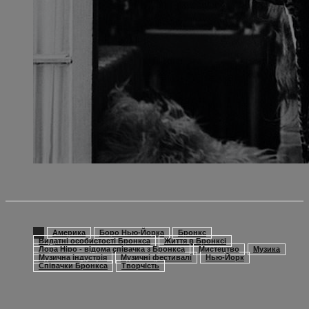
Америка
Боро Нью-Йорка
Бронкс
Видатні особистості Бронкса
Життя в Бронксі
Лора Ніро - відома співачка з Бронкса
Мистецтво
Музика
Музична індустрія
Музичні фестивалі
Нью-Йорк
Співачки Бронкса
Творчість