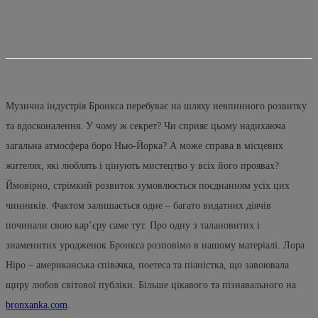
Музична індустрія Бронкса перебуває на шляху невпинного розвитку
та вдосконалення. У чому ж секрет? Чи сприяє цьому надихаюча
загальна атмосфера боро Нью-Йорка? А може справа в місцевих
жителях, які люблять і цінують мистецтво у всіх його проявах?
Ймовірно, стрімкий розвиток зумовлюється поєднанням усіх цих
чинників. Фактом залишається одне – багато видатних діячів
починали свою кар’єру саме тут. Про одну з талановитих і
знаменитих уродженок Бронкса розповімо в нашому матеріалі. Лора
Ніро – американська співачка, поетеса та піаністка, що завоювала
щиру любов світової публіки. Більше цікавого та пізнавального на
bronxanka.com
.