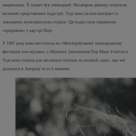
американки. Її талант був очевидний. Незабаром дівчину помітили
впливові представники індустрії. Тоді вона уклала контракт із
локальною звукозаписною студією. Ця подія стала справжнім
«проривом» у кар’єрі Ніро.
У 1967 році вона виступила на «Монтерейському міжнародному
фестивалі поп-музики» («Monterey International Pop Music Festival»).
Тоді вона співала для численної публіки на великій сцені, про неї
дізналися в Америці та за її межами.