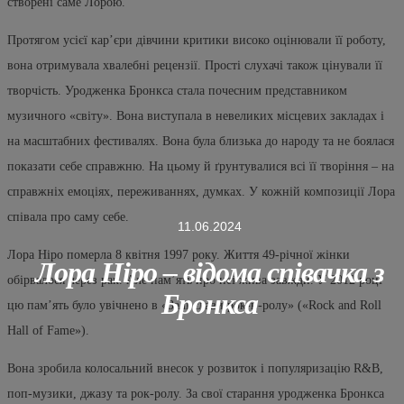
створені саме Лорою.
Протягом усієї кар’єри дівчини критики високо оцінювали її роботу,
вона отримувала хвалебні рецензії. Прості слухачі також цінували її
творчість. Уродженка Бронкса стала почесним представником
музичного «світу». Вона виступала в невеликих місцевих закладах і
на масштабних фестивалях. Вона була близька до народу та не боялася
показати себе справжню. На цьому й ґрунтувалися всі її творіння – на
справжніх емоціях, переживаннях, думках. У кожній композиції Лора
співала про саму себе.
11.06.2024
Лора Ніро померла 8 квітня 1997 року. Життя 49-річної жінки
Лора Ніро – відома співачка з
обірвалося через рак. Але пам’ять про неї жива завжди. У 2012 році
Бронкса
цю пам’ять було увічнено в «Залі слави рок-н-ролу» («Rock and Roll
Hall of Fame»).
Вона зробила колосальний внесок у розвиток і популяризацію R&B,
поп-музики, джазу та рок-ролу. За свої старання уродженка Бронкса